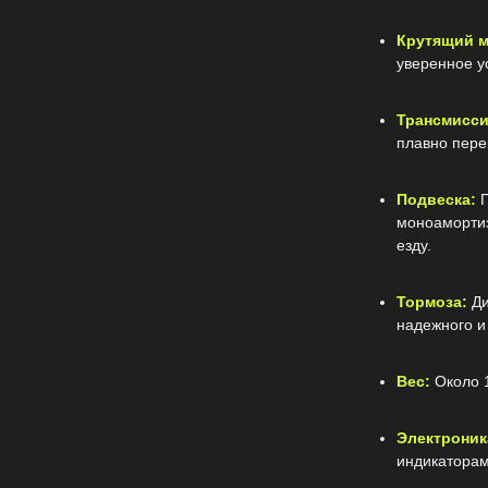
Крутящий м
уверенное у
Трансмисси
плавно пере
Подвеска:
моноамортиз
езду.
Тормоза:
Ди
надежного и
Вес:
Около 1
Электроник
индикаторам