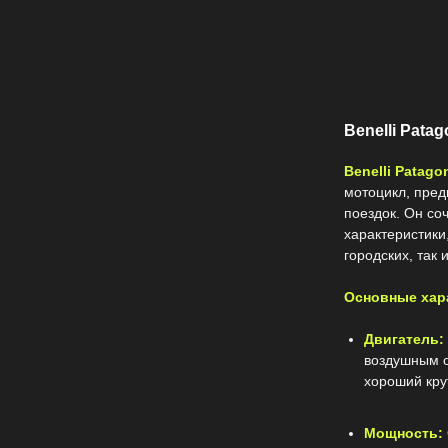
Benelli Patag
Benelli Patago
мотоцикл, пред
поездок. Он со
характеристики
городских, так 
Основные хара
Двигатель:
воздушным 
хороший кру
Мощность: