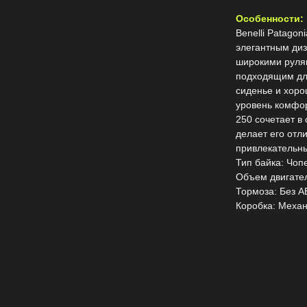
Особенности:
Benelli Patago
элегантным диз
широкими рулям
подходящим для
сиденье и хоро
уровень комфор
250 сочетает в 
делает его отл
привлекательны
Тип байка: Чоп
Объем двигател
Тормоза: Без A
Коробка: Меха