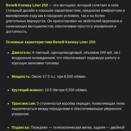
Benelli Keeway Liner 250
—
это мотоцикл, который сочетает в себе
стильный дизайн и хорошие характеристики, предлагая комфортную и
маневренную езду как в городских условиях, так и на более
длительных маршрутах. Он ориентирован на любителей круизеров и
начинающих мотоциклистов, обеспечивая простоту управления и
доступность.
Основные характеристики Benelli Keeway Liner 250:
Двигатель:
4-тактный, одноцилиндровый, объемом 249 куб. см с
воздушным охлаждением, что обеспечивает надежную работу и
хорошую экономию топлива.
Мощность:
Около 17.5 л.с. при 8,500 об/мин.
Крутящий момент:
19.5 Нм при 6,500 об/мин.
Трансмиссия:
5-ступенчатая коробка передач, позволяющая легко
переключаться между передачами и обеспечивающая уверенное
ускорение.
Подвеска:
Передняя — телескопическая вилка, задняя — двойной