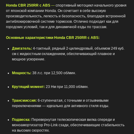
Honda CBR 250RR с ABS
—
спортивный мотоцикл начального уровня
от японской компании Honda. Он сочетает в себе высокую
производительность, легкость и безопасность, благодаря встроенной
антиблокировочной системе тормозов. Отлично подходит как для
городских условий, так и для динамичной езды по трассам.
Основные характеристики Honda CBR 250RR c ABS:
Двигатель:
4-тактный, рядный 2-цилиндровый, объемом 249 куб.
см с жидкостным охлаждением, обеспечивающий плавное и
мощное ускорение.
Мощность:
38 л.с. при 12,500 об/мин.
Крутящий момент:
23 Нм при 11,000 об/мин.
Трансмиссия:
6-ступенчатая, с точными и отзывчивыми
переключениями — идеально для активного стиля езды.
Подвеска:
Перевернутая телескопическая вилка спереди и
моноамортизатор Pro-Link сзади, обеспечивающие стабильность
на высоких скоростях.