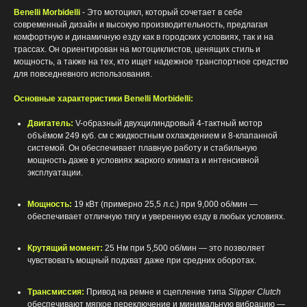
Benelli Morbidelli
- Это мотоцикл, который сочетает в себе
современный дизайн и высокую производительность, предлагая
комфортную и динамичную езду как в городских условиях, так и на
трассах. Он ориентирован на мотоциклистов, ценящих стиль и
мощность, а также на тех, кто ищет надежное транспортное средство
для повседневного использования.
Основные характеристики Benelli Morbidelli:
Двигатель:
V-образный двухцилиндровый 4-тактный мотор
объёмом 249 куб. см с жидкостным охлаждением и 8-клапанной
системой. Он обеспечивает плавную работу и стабильную
мощность даже в условиях жаркого климата и интенсивной
эксплуатации.
Мощность:
19 кВт (примерно 25,5 л.с.) при 9,000 об/мин —
обеспечивает отличную тягу и уверенную езду в любых условиях.
Крутящий момент:
25 Нм при 5,500 об/мин — это позволяет
чувствовать мощный подхват даже при средних оборотах.
Трансмиссия:
Привод на ремне и сцепление типа
Slipper Clutch
обеспечивают мягкое переключение и минимальную вибрацию —