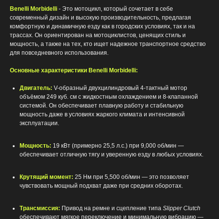
Benelli Morbidelli
- Это мотоцикл, который сочетает в себе
современный дизайн и высокую производительность, предлагая
комфортную и динамичную езду как в городских условиях, так и на
трассах. Он ориентирован на мотоциклистов, ценящих стиль и
мощность, а также на тех, кто ищет надежное транспортное средство
для повседневного использования.
Основные характеристики Benelli Morbidelli:
Двигатель:
V-образный двухцилиндровый 4-тактный мотор
объёмом 249 куб. см с жидкостным охлаждением и 8-клапанной
системой. Он обеспечивает плавную работу и стабильную
мощность даже в условиях жаркого климата и интенсивной
эксплуатации.
Мощность:
19 кВт (примерно 25,5 л.с.) при 9,000 об/мин —
обеспечивает отличную тягу и уверенную езду в любых условиях.
Крутящий момент:
25 Нм при 5,500 об/мин — это позволяет
чувствовать мощный подхват даже при средних оборотах.
Трансмиссия:
Привод на ремне и сцепление типа
Slipper Clutch
обеспечивают мягкое переключение и минимальную вибрацию —