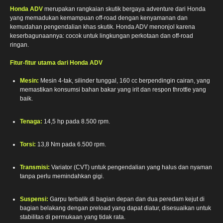
Honda ADV
merupakan rangkaian skutik bergaya adventure dari Honda
yang memadukan kemampuan off-road dengan kenyamanan dan
kemudahan pengendalian khas skutik. Honda ADV menonjol karena
keserbagunaannya: cocok untuk lingkungan perkotaan dan off-road
ringan.
Fitur-fitur utama dari Honda ADV
Mesin:
Mesin 4-tak, silinder tunggal, 160 cc berpendingin cairan, yang
memastikan konsumsi bahan bakar yang irit dan respon throttle yang
baik.
Tenaga:
14,5 hp pada 8.500 rpm.
Torsi:
13,8 Nm pada 6.500 rpm.
Transmisi:
Variator (CVT) untuk pengendalian yang halus dan nyaman
tanpa perlu memindahkan gigi.
Suspensi:
Garpu terbalik di bagian depan dan dua peredam kejut di
bagian belakang dengan preload yang dapat diatur, disesuaikan untuk
stabilitas di permukaan yang tidak rata.