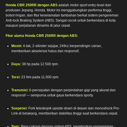
Honda CBR 250RR dengan ABS
adalah motor sport entry-level dari
produsen Jepang, Honda. Motor ini menggabungkan performa tinggi,
bobot ringan, dan fitur keselamatan tambahan berkat sistem pengereman
Anti-lock Braking System (ABS). Sangat cocok untuk berkendara di kota
maupun perjalanan dinamis di jalur cepat.
Fitur utama Honda CBR 250RR dengan ABS:
Mesin:
4-tak, 2-silinder sejajar, 249cc berpendingin cairan,
memberikan akselerasi halus dan responsif.
Daya:
38 hp pada 12.500 rpm.
Torsi:
23 Nm pada 11.000 rpm.
Transmisi:
6-percepatan dengan perpindahan gigi yang akurat dan
responsif — sempurna untuk gaya berkendara sporty.
Suspensi:
Fork teleskopik upside-down di depan dan monoshock Pro-
Link di belakang, memberikan stabilitas tinggi saat berkendara cepat.
Rem:
Rem cakram dengan sistem ABS, memberikan pengereman